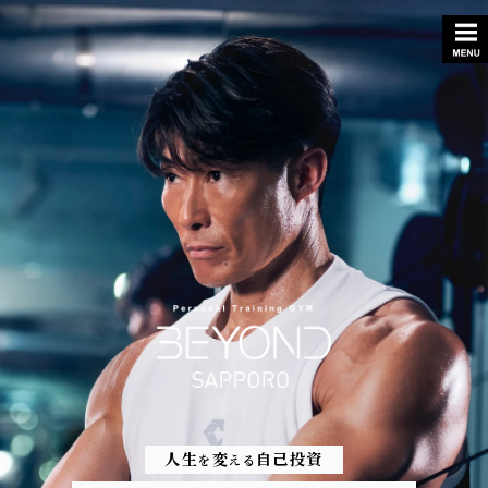
人生
変
自己投資
を
える