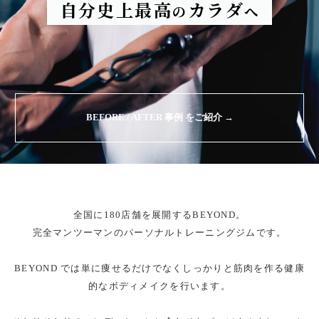
自分史上最高
カラダ
の
へ
BEFORE / AFTER 事例 をご紹介 →
全国に180店舗を展開するBEYOND。
完全マンツーマンのパーソナルトレーニングジムです。
BEYOND では単に痩せるだけでなくしっかりと筋肉を作る健康
的なボディメイクを行います。