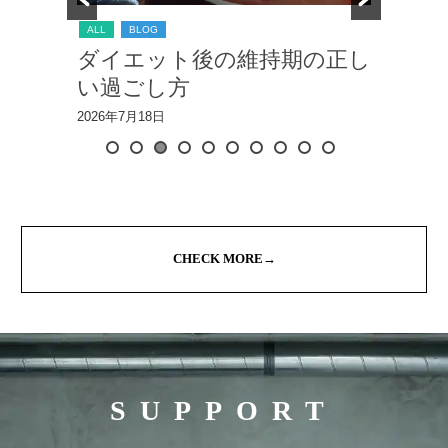
ALL
BLOG
ALL
きの変
ダイエット後の維持期の正し
筋ト
い過ごし方
ない
2026年7月18日
2026年7
CHECK MORE→
SUPPORT