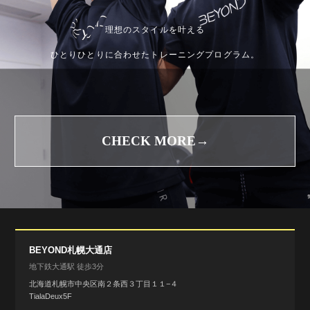
理想のスタイルを叶える
ひとりひとりに合わせたトレーニングプログラム。
CHECK MORE→
BEYOND札幌大通店
地下鉄大通駅 徒歩3分
北海道札幌市中央区南２条西３丁目１１−４
TialaDeux5F