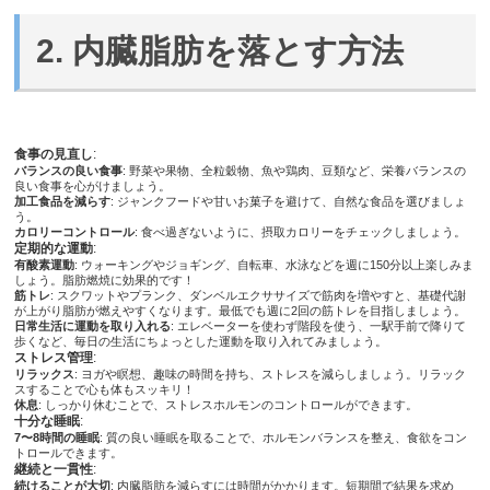
2. 内臓脂肪を落とす方法
食事の見直し
:
バランスの良い食事
: 野菜や果物、全粒穀物、魚や鶏肉、豆類など、栄養バランスの
良い食事を心がけましょう。
加工食品を減らす
: ジャンクフードや甘いお菓子を避けて、自然な食品を選びましょ
う。
カロリーコントロール
: 食べ過ぎないように、摂取カロリーをチェックしましょう。
定期的な運動
:
有酸素運動
: ウォーキングやジョギング、自転車、水泳などを週に150分以上楽しみま
しょう。脂肪燃焼に効果的です！
筋トレ
: スクワットやプランク、ダンベルエクササイズで筋肉を増やすと、基礎代謝
が上がり脂肪が燃えやすくなります。最低でも週に2回の筋トレを目指しましょう。
日常生活に運動を取り入れる
: エレベーターを使わず階段を使う、一駅手前で降りて
歩くなど、毎日の生活にちょっとした運動を取り入れてみましょう。
ストレス管理
:
リラックス
: ヨガや瞑想、趣味の時間を持ち、ストレスを減らしましょう。リラック
スすることで心も体もスッキリ！
休息
: しっかり休むことで、ストレスホルモンのコントロールができます。
十分な睡眠
:
7〜8時間の睡眠
: 質の良い睡眠を取ることで、ホルモンバランスを整え、食欲をコン
トロールできます。
継続と一貫性
:
続けることが大切
: 内臓脂肪を減らすには時間がかかります。短期間で結果を求め