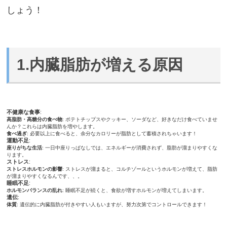
しょう！
1.内臓脂肪が増える原因
不健康な食事
:
高脂肪・高糖分の食べ物
: ポテトチップスやクッキー、ソーダなど、好きなだけ食べていませ
んか？これらは内臓脂肪を増やします。
食べ過ぎ
: 必要以上に食べると、余分なカロリーが脂肪として蓄積されちゃいます！
運動不足
:
座りがちな生活
: 一日中座りっぱなしでは、エネルギーが消費されず、脂肪が溜まりやすくな
ります。
ストレス
:
ストレスホルモンの影響
: ストレスが溜まると、コルチゾールというホルモンが増えて、脂肪
が溜まりやすくなるんです、、。
睡眠不足
:
ホルモンバランスの乱れ
: 睡眠不足が続くと、食欲が増すホルモンが増えてしまいます。
遺伝
:
体質
: 遺伝的に内臓脂肪が付きやすい人もいますが、努力次第でコントロールできます！