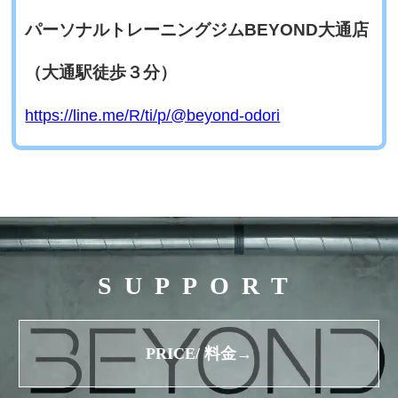
パーソナルトレーニングジムBEYOND大通店
（大通駅徒歩３分）
https://line.me/R/ti/p/@beyond-odori
SUPPORT
PRICE/ 料金→