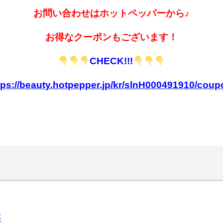
お問い合わせはホットペッパーから♪
お得なクーポンもございます！
CHECK!!!
tps://beauty.hotpepper.jp/kr/slnH000491910/coup
事