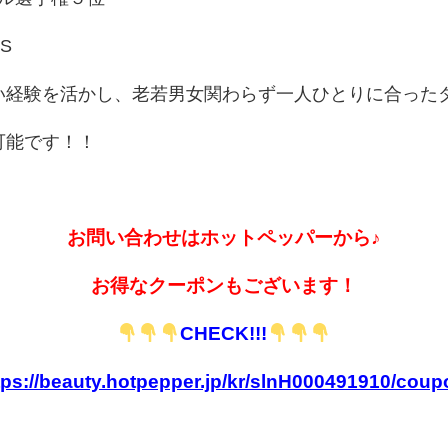
S
い経験を活かし、老若男女関わらず一人ひとりに合った
可能です！！
お問い合わせはホットペッパーから♪
お得なクーポンもございます！
CHECK!!!
tps://beauty.hotpepper.jp/kr/slnH000491910/coup