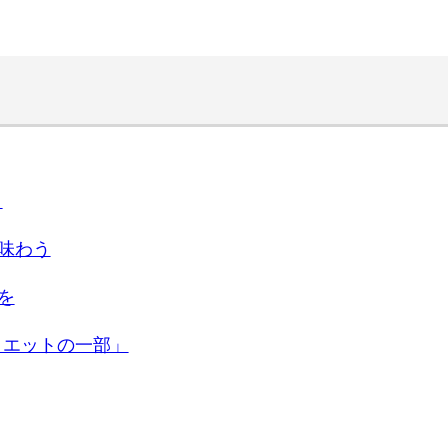
！
を味わう
を
イエットの一部」