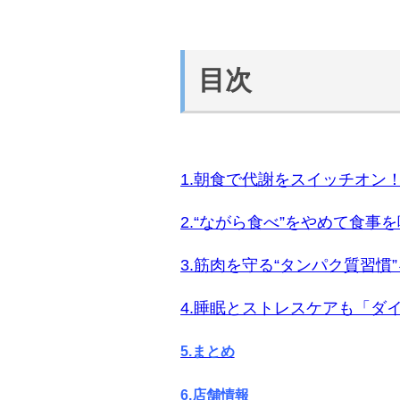
目次
1.朝食で代謝をスイッチオン
2.“ながら食べ”をやめて食事
3.筋肉を守る“タンパク質習慣”
4.睡眠とストレスケアも「ダ
5.まとめ
6.店舗情報