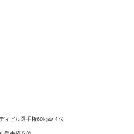
ディビル選手権60㎏級４位
ル選手権５位