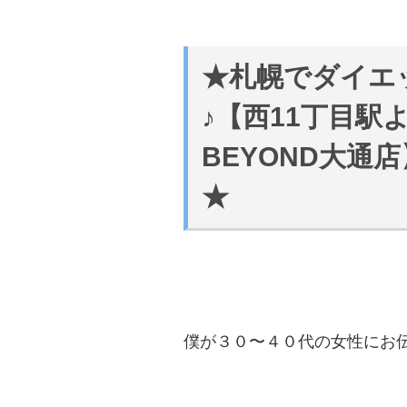
★札幌でダイエ
♪【西11丁目駅
BEYOND大
★
僕が３０〜４０代の女性にお