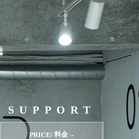
SUPPORT
PRICE/ 料金→