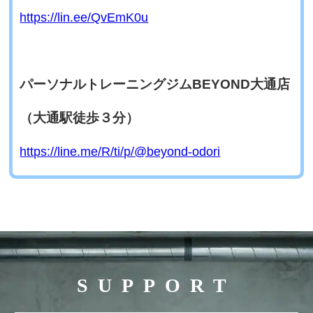
https://lin.ee/QvEmK0u
パーソナルトレーニングジムBEYOND大通店
（大通駅徒歩３分）
https://line.me/R/ti/p/@beyond-odori
SUPPORT