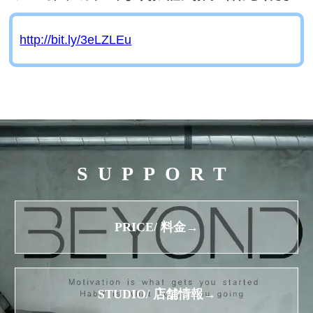
http://bit.ly/3eLZLEu
SUPPORT
PRICE/ 料金→
STUDIO/ 店舗情報→