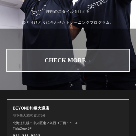
理想のスタイルを叶える
ひとりひとりに合わせたトレーニングプログラム。
CHECK MORE→
BEYOND札幌大通店
地下鉄大通駅 徒歩3分
北海道札幌市中央区南２条西３丁目１１−４
TialaDeux5F
011-211-8363