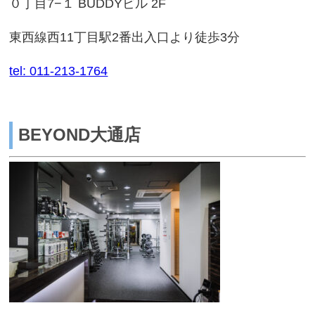
０丁目7−１ BUDDYビル 2F
東西線西11丁目駅2番出入口より徒歩3分
tel: 011-213-1764
BEYOND大通店