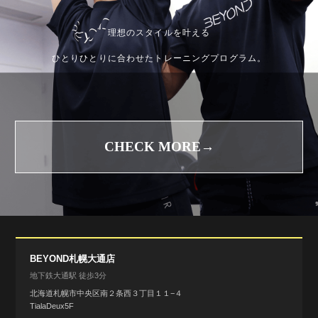
理想のスタイルを叶える
ひとりひとりに合わせたトレーニングプログラム。
CHECK MORE→
BEYOND札幌大通店
地下鉄大通駅 徒歩3分
北海道札幌市中央区南２条西３丁目１１−４
TialaDeux5F