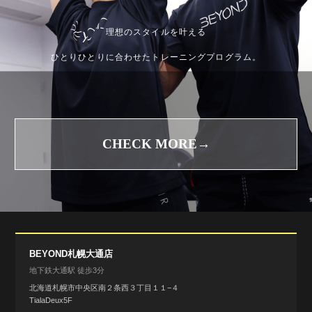
理想のスタイルを叶える
ひとりひとりに合わせたトレーニングプログラム。
CHECK MORE→
BEYOND札幌大通店
地下鉄大通駅 徒歩3分
北海道札幌市中央区南２条西３丁目１１−４
TialaDeux5F