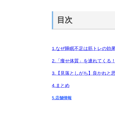
目次
1.なぜ睡眠不足は筋トレの効
2.「痩せ体質」を連れてくる
3.【見落としがち】良かれと
4.まとめ
5.店舗情報